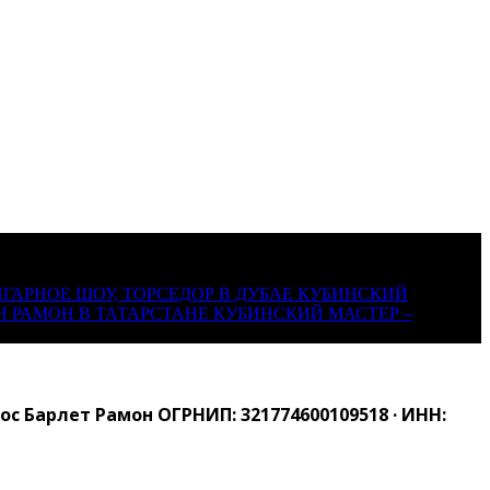
ГАРНОЕ ШОУ, ТОРСЕДОР В ДУБАЕ
КУБИНСКИЙ
Н РАМОН В ТАТАРСТАНЕ
КУБИНСКИЙ МАСТЕР –
 Барлет Рамон ОГРНИП: 321774600109518 · ИНН: