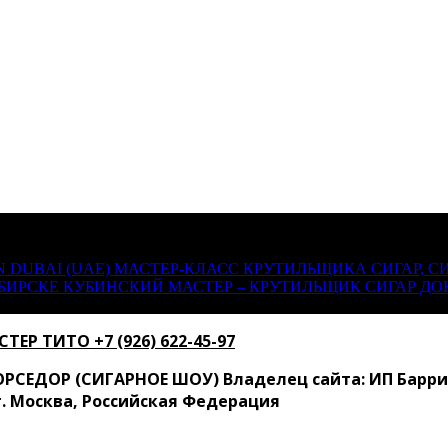
 DUBAI (UAE)
МАСТЕР-КЛАСС КРУТИЛЬЩИКА СИГАР, СИ
БИРСКЕ
КУБИНСКИЙ МАСТЕР – КРУТИЛЬЩИК СИГАР ДО
 ТИТО ‍+7 (926) 622-45-97
СЕДОР (СИГАРНОЕ ШОУ) Владелец сайта: ИП Барриос
 г. Москва, Российская Федерация