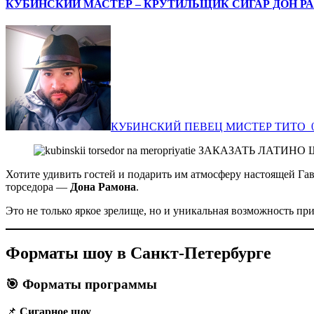
КУБИНСКИЙ МАСТЕР – КРУТИЛЬЩИК СИГАР ДОН РА
КУБИНСКИЙ ПЕВЕЦ МИСТЕР ТИТО ‍
Хотите удивить гостей и подарить им атмосферу настоящей Гаваны? В Санкт-Петербурге вы можете заказать сигарное шоу и мастер-класс по скрутке кубинских сигар от профессионального
торседора —
Дона Рамона
.
Это не только яркое зрелище, но и уникальная возможность при
Форматы шоу в Санкт-Петербурге
🎯 Форматы программы
📌
Сигарное шоу