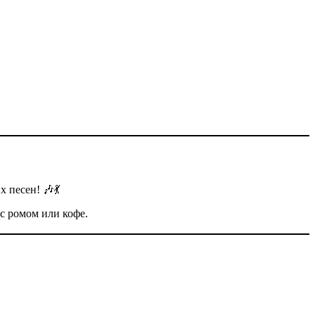
 песен! 🎶💃
 с ромом или кофе.