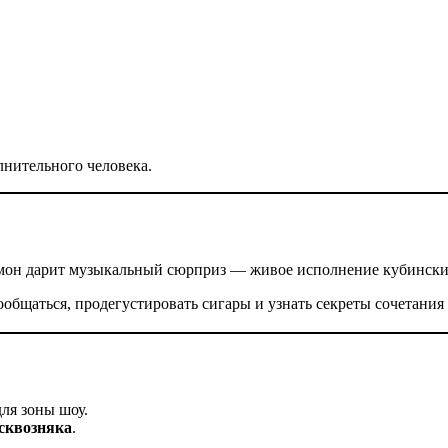
лнительного человека.
Рамон дарит музыкальный сюрприз — живое исполнение кубинских
ообщаться, продегустировать сигары и узнать секреты сочетания
для зоны шоу.
 сквозняка
.