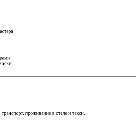
астера
арами
виски
 транспорт, проживание в отеле и такси.