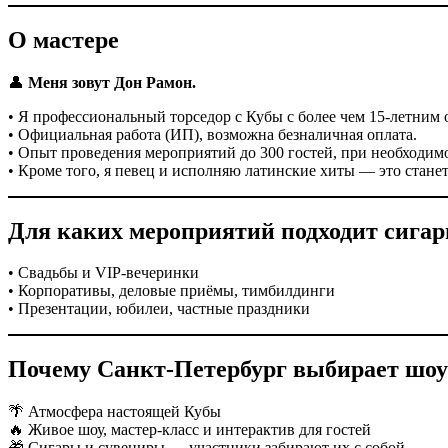
О мастере
👤
Меня зовут Дон Рамон.
• Я профессиональный торседор с Кубы с более чем 15-летним
• Официальная работа (ИП), возможна безналичная оплата.
• Опыт проведения мероприятий до 300 гостей, при необходимо
• Кроме того, я певец и исполняю латинские хиты — это стане
Для каких мероприятий подходит сигар
• Свадьбы и VIP-вечеринки
• Корпоративы, деловые приёмы, тимбилдинги
• Презентации, юбилеи, частные праздники
Почему Санкт-Петербург выбирает шоу
🌴 Атмосфера настоящей Кубы
🔥 Живое шоу, мастер-класс и интерактив для гостей
🎁 Сигары и сувениры — участники забирают их с собой