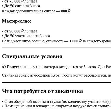
▫️
от 75 000 ₽ / 3 часа
▫️ До 50 сигар за 3 часа
Каждая дополнительная сигара —
800 ₽
.
Мастер-класс
▫️
от 90 000 ₽ / 3 часа
▫️ До 50 участников за 3 часа
Если участников больше, стоимость —
1 000 ₽
за каждого допо
Специальные условия
🎁
Бонус:
если шоу или мастер-класс длится от 5 часов, Дон 
Стильная зона с атмосферой Кубы: гости могут расслабиться, п
Что потребуется от заказчика
• Стол обеденной высоты и стулья (по количеству участников) 
• Помещение или площадка на открытом воздухе
без сильного