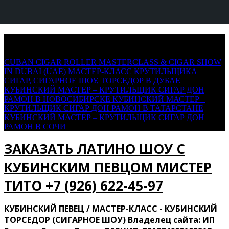
Saltar
+7 (926) 622-45-97
al
contenido
CUBAN CIGAR ROLLER MASTERCLASS & CIGAR SHOW
IN DUBAI (UAE)
МАСТЕР-КЛАСС КРУТИЛЬЩИКА
СИГАР, СИГАРНОЕ ШОУ, ТОРСЕДОР В ДУБАЕ
КУБИНСКИЙ МАСТЕР – КРУТИЛЬЩИК СИГАР ДОН
РАМОН В НОВОСИБИРСКЕ
КУБИНСКИЙ МАСТЕР –
КРУТИЛЬЩИК СИГАР ДОН РАМОН В ТАТАРСТАНЕ
КУБИНСКИЙ МАСТЕР – КРУТИЛЬЩИК СИГАР ДОН
РАМОН В СОЧИ
ЗАКАЗАТЬ ЛАТИНО ШОУ С
КУБИНСКИМ ПЕВЦОМ МИСТЕР
ТИТО ‍+7 (926) 622-45-97
КУБИНСКИЙ ПЕВЕЦ / МАСТЕР-КЛАСС - КУБИНСКИЙ
ТОРСЕДОР (СИГАРНОЕ ШОУ) Владелец сайта: ИП