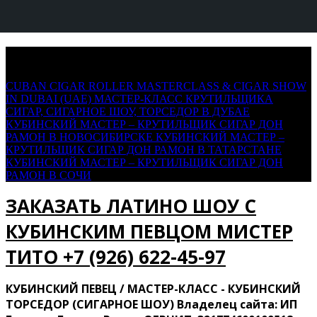
Saltar
+7 (926) 622-45-97
al
contenido
CUBAN CIGAR ROLLER MASTERCLASS & CIGAR SHOW
IN DUBAI (UAE)
МАСТЕР-КЛАСС КРУТИЛЬЩИКА
СИГАР, СИГАРНОЕ ШОУ, ТОРСЕДОР В ДУБАЕ
КУБИНСКИЙ МАСТЕР – КРУТИЛЬЩИК СИГАР ДОН
РАМОН В НОВОСИБИРСКЕ
КУБИНСКИЙ МАСТЕР –
КРУТИЛЬЩИК СИГАР ДОН РАМОН В ТАТАРСТАНЕ
КУБИНСКИЙ МАСТЕР – КРУТИЛЬЩИК СИГАР ДОН
РАМОН В СОЧИ
ЗАКАЗАТЬ ЛАТИНО ШОУ С
КУБИНСКИМ ПЕВЦОМ МИСТЕР
ТИТО ‍+7 (926) 622-45-97
КУБИНСКИЙ ПЕВЕЦ / МАСТЕР-КЛАСС - КУБИНСКИЙ
ТОРСЕДОР (СИГАРНОЕ ШОУ) Владелец сайта: ИП