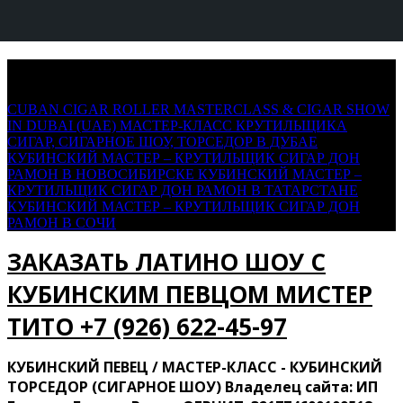
Saltar
+7 (926) 622-45-97
al
contenido
CUBAN CIGAR ROLLER MASTERCLASS & CIGAR SHOW
IN DUBAI (UAE)
МАСТЕР-КЛАСС КРУТИЛЬЩИКА
СИГАР, СИГАРНОЕ ШОУ, ТОРСЕДОР В ДУБАЕ
КУБИНСКИЙ МАСТЕР – КРУТИЛЬЩИК СИГАР ДОН
РАМОН В НОВОСИБИРСКЕ
КУБИНСКИЙ МАСТЕР –
КРУТИЛЬЩИК СИГАР ДОН РАМОН В ТАТАРСТАНЕ
КУБИНСКИЙ МАСТЕР – КРУТИЛЬЩИК СИГАР ДОН
РАМОН В СОЧИ
ЗАКАЗАТЬ ЛАТИНО ШОУ С
КУБИНСКИМ ПЕВЦОМ МИСТЕР
ТИТО ‍+7 (926) 622-45-97
КУБИНСКИЙ ПЕВЕЦ / МАСТЕР-КЛАСС - КУБИНСКИЙ
ТОРСЕДОР (СИГАРНОЕ ШОУ) Владелец сайта: ИП